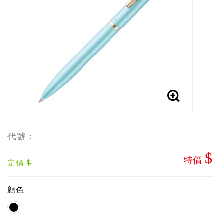
代號：
$
特價
定價
$
顏色