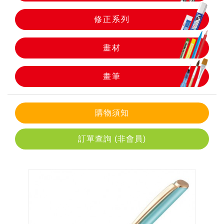
修正系列
畫筆
畫材
畫筆
購物須知
訂單查詢 (非會員)