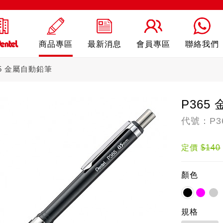
商品專區
最新消息
會員專區
聯絡我們
65 金屬自動鉛筆
P365
代號：P3
erling
自動鉛筆
自
定價
$140
顏色
規格