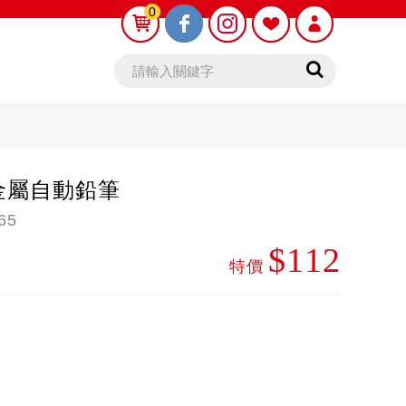
0
0
 金屬自動鉛筆
65
$112
動鉛筆芯
木頭鉛筆
特價