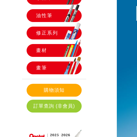
油性筆
修正系列
畫材
畫筆
購物須知
訂單查詢 (非會員)