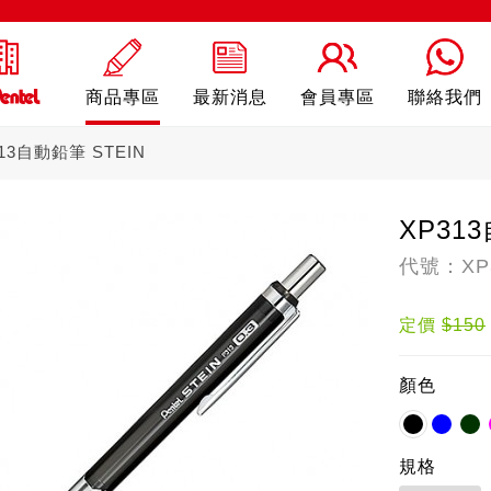
商品專區
最新消息
會員專區
聯絡我們
13自動鉛筆 STEIN
XP31
代號：XP
erling
自動鉛筆
自
定價
$150
顏色
規格