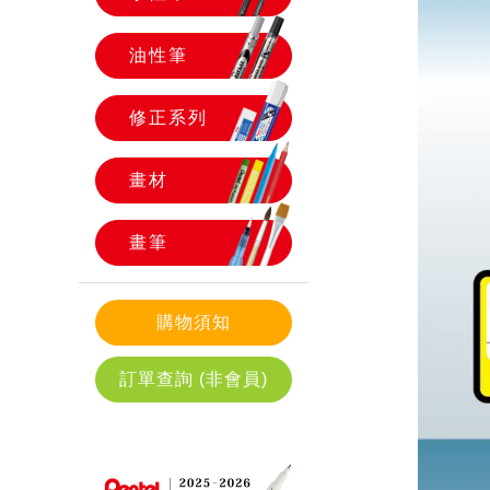
油性筆
修正系列
畫材
畫筆
購物須知
訂單查詢 (非會員)