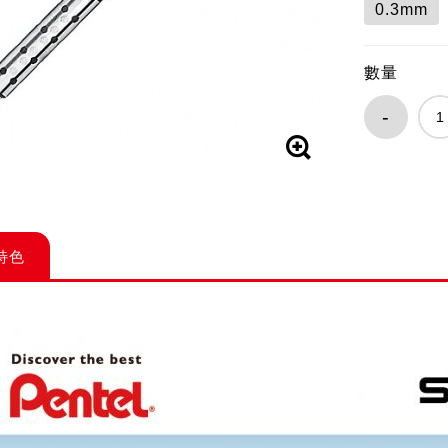
0.3mm
數量
-
特色