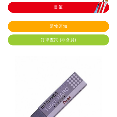
畫筆
畫筆
購物須知
訂單查詢 (非會員)