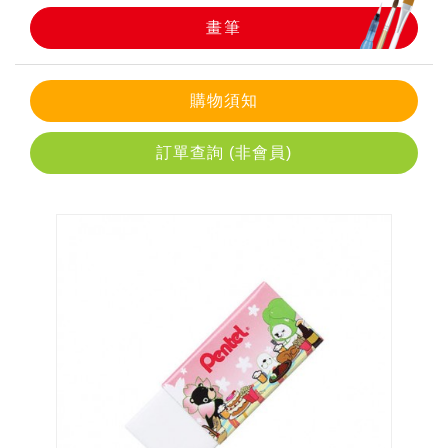
畫筆
畫筆
購物須知
訂單查詢 (非會員)