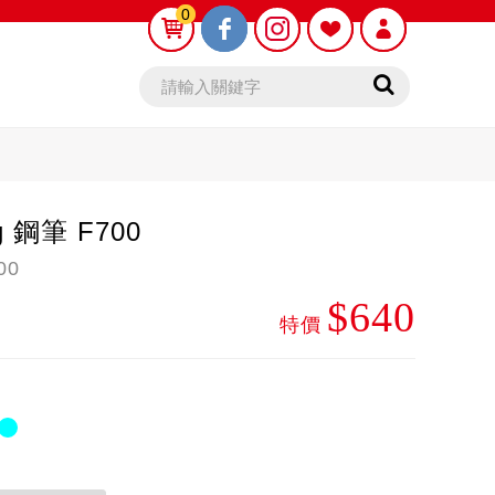
0
0
ng 鋼筆 F700
00
$640
鉛筆芯
木頭鉛筆
特價