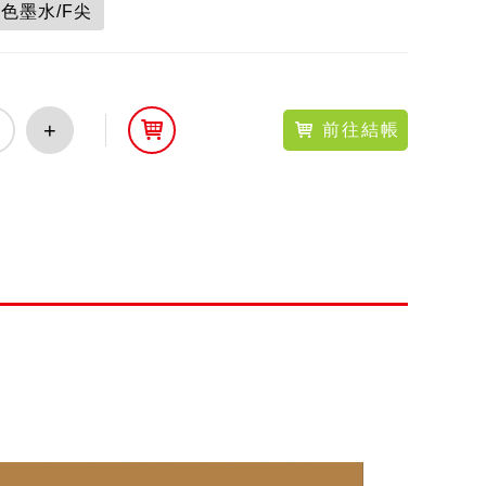
色墨水/F尖
+
前往結帳