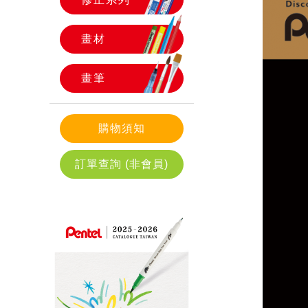
畫材
畫筆
購物須知
訂單查詢 (非會員)