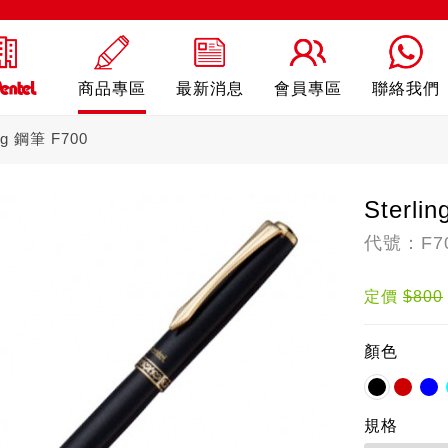
商品專區
最新消息
會員專區
聯絡我們
ing 鋼筆 F700
Sterli
代號：F7
ling
自動鉛筆
自動
定價
$800
顏色
規格