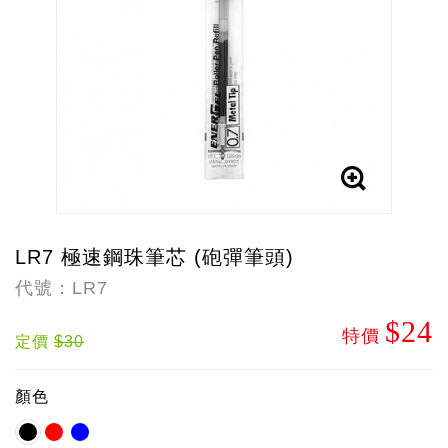
LR7 極速鋼珠筆芯 (砲彈筆頭)
代號：LR7
$24
特價
定價
$30
顏色