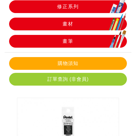
修正系列
畫筆
畫材
畫筆
購物須知
訂單查詢 (非會員)