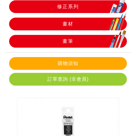
修正系列
畫筆
畫材
畫筆
購物須知
訂單查詢 (非會員)