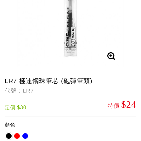
LR7 極速鋼珠筆芯 (砲彈筆頭)
代號：LR7
$24
特價
定價
$30
顏色