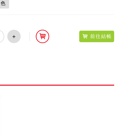
黑色
+
前往結帳