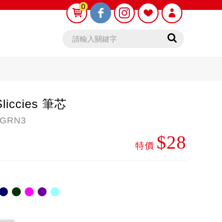
0
0
 Sliccies 筆芯
GRN3
$28
鉛筆芯
木頭鉛筆
特價