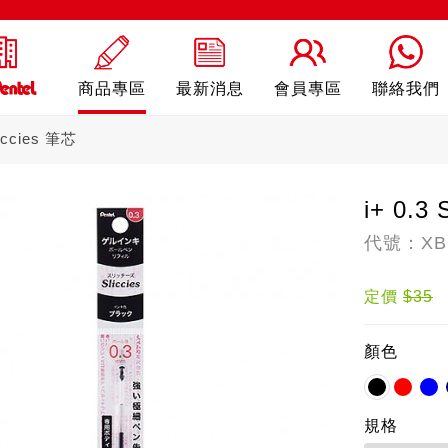
商品專區
最新消息
會員專區
聯絡我們
liccies 筆芯
i+ 0.3
代號：XB
ling
自動鉛筆
自動
定價
$35
顏色
規格