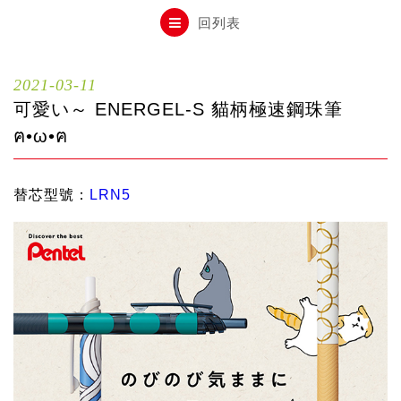
自動鉛筆
回列表
自動鉛筆芯
2021-03-11
可愛い～ ENERGEL-S 貓柄極速鋼珠筆
木頭鉛筆
ฅ•ω•ฅ
替芯型號：
LRN5
水性筆
油性筆
修正系列
畫材