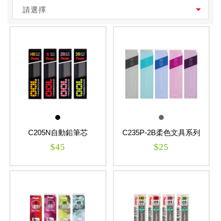
請選擇
C205N自動鉛筆芯
C235P-2B柔色文具系列
_0.5mm
自動鉛筆芯_0.5mm
$45
$25