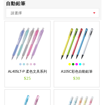
自動鉛筆
請選擇
AL405LT-P 柔色文具系列
A105C彩色自動鉛筆
三角自動鉛筆 WOW!
Caplet
$25
$30