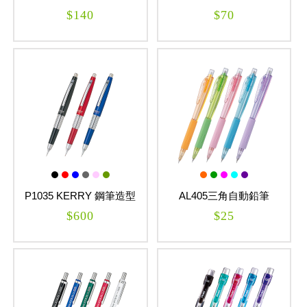
自動鉛筆
$140
$70
P1035 KERRY 鋼筆造型
AL405三角自動鉛筆
自動鉛筆
WOW!
$600
$25