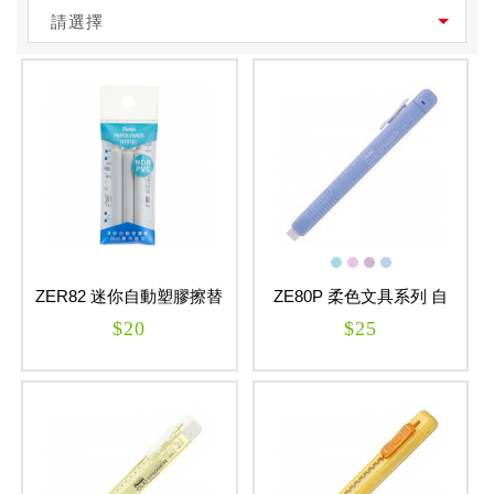
請選擇
ZER82 迷你自動塑膠擦替
ZE80P 柔色文具系列 自
芯-三支裝 HI-POLYMER
動橡皮擦
$20
$25
minic