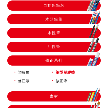
自動鉛筆
自動鉛筆芯
自動鉛筆芯
木頭鉛筆
水性筆
木頭鉛筆
油性筆
水性筆
修正系列
油性筆
塑膠擦
筆型塑膠擦
修正液
修正帶
修正系列
畫材
畫材