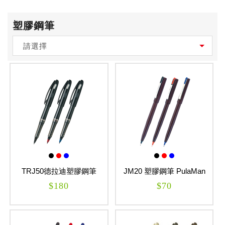
塑膠鋼筆
請選擇
TRJ50德拉迪塑膠鋼筆
JM20 塑膠鋼筆 PulaMan
Tradio
$180
$70