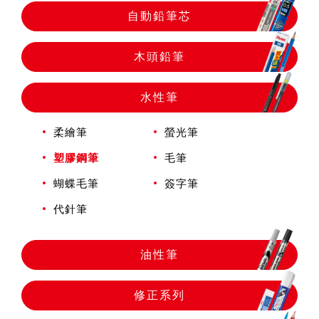
自動鉛筆
自動鉛筆芯
自動鉛筆芯
木頭鉛筆
水性筆
木頭鉛筆
柔繪筆
螢光筆
水性筆
塑膠鋼筆
毛筆
蝴蝶毛筆
簽字筆
油性筆
代針筆
油性筆
修正系列
修正系列
畫材