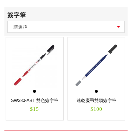
簽字筆
請選擇
SW380-ABT 雙色簽字筆
速乾慶弔雙頭簽字筆
(黑+紅)
$15
$100