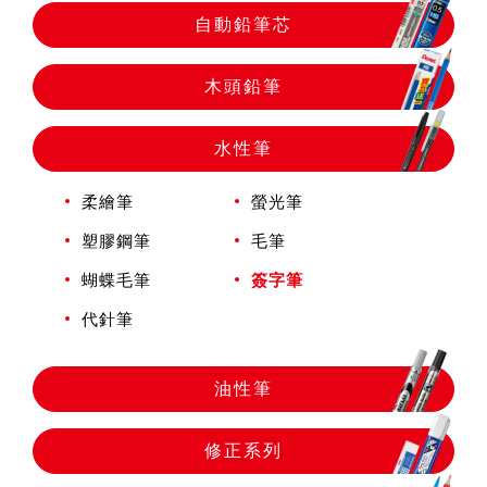
自動鉛筆
自動鉛筆芯
自動鉛筆芯
木頭鉛筆
水性筆
木頭鉛筆
柔繪筆
螢光筆
水性筆
塑膠鋼筆
毛筆
蝴蝶毛筆
簽字筆
油性筆
代針筆
油性筆
修正系列
修正系列
畫材