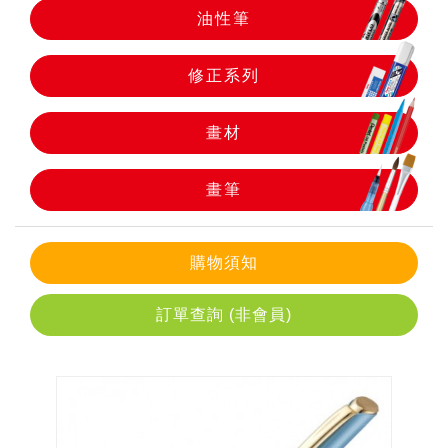
油性筆
畫筆
修正系列
畫材
畫筆
購物須知
訂單查詢 (非會員)