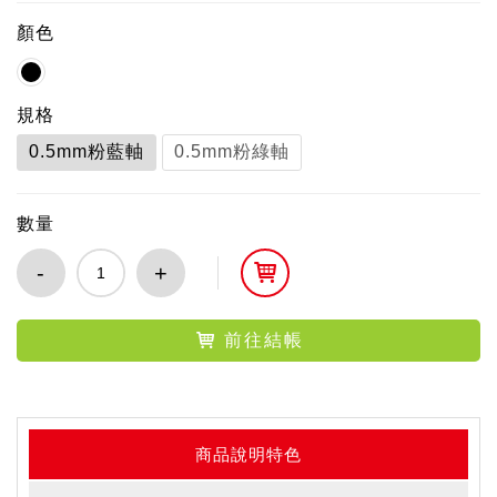
顏色
規格
0.5mm粉藍軸
0.5mm粉綠軸
數量
-
+
前往結帳
商品說明特色