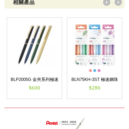
相關產品
BLP2005G 金夾系列極速
BLN75KH-3ST 極速鋼珠
耐水鋼珠筆0.5mm
筆2026限定三色組0.5mm
$600
$280
ENERGEL ES
ENERGEL