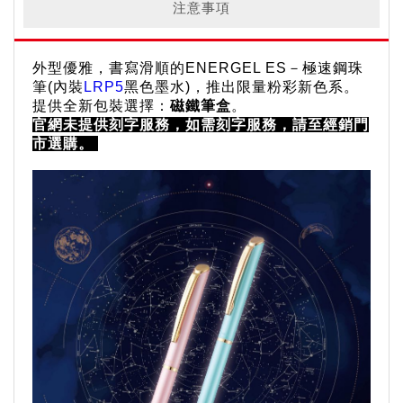
注意事項
外型優雅，書寫滑順的ENERGEL ES－極速鋼珠
筆(內裝
LRP5
黑色墨水)，推出限量粉彩新色系。
提供全新包裝選擇：
磁鐵筆盒
。
官網未提供刻字服務，如需刻字服務，請至
經銷門
市
選購。