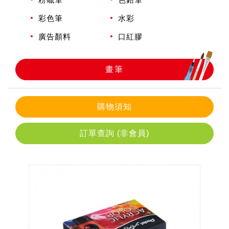
彩色筆
水彩
畫筆
廣告顏料
口紅膠
畫筆
購物須知
訂單查詢 (非會員)