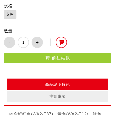
規格
6色
數量
-
+
前往結帳
商品說明特色
注意事項
內含鮮紅色(WA2-T37)、黃色(WA2-T12)、綠色