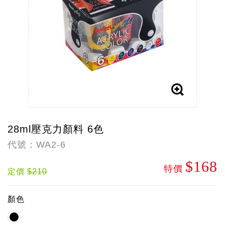
28ml壓克力顏料 6色
代號：WA2-6
$168
特價
定價
$210
顏色