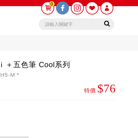
0
0
 ｉ＋五色筆 Cool系列
H5-M＊
$76
鉛筆芯
木頭鉛筆
特價