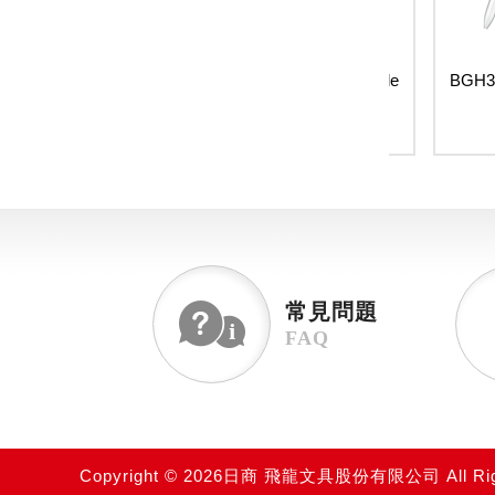
＋五色筆 simple
BGH3-D ｉ＋三色筆 simple
BGH3 ｉ
de系列
code系列
$95
$75
常見問題
FAQ
Copyright © 2026日商 飛龍文具股份有限公司 All Righ