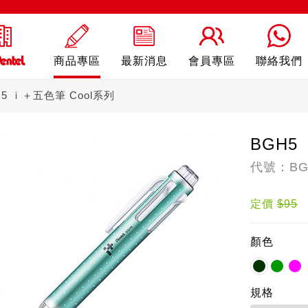
商品專區
最新消息
會員專區
聯絡我們
H5 ｉ＋五色筆 Cool系列
BGH5
代號：BG
ling
自動鉛筆
自動
定價
$95
顏色
規格