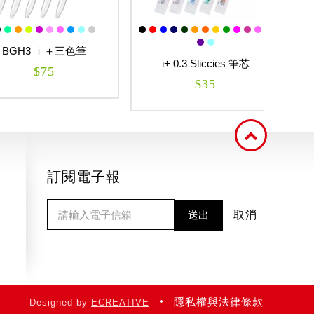
H3 ｉ＋三色筆
i+ 0.3 Sliccies 筆芯
i+
$75
$35
訂閱電子報
送出
取消
隱私權與法律條款
Designed by
ECREATIVE