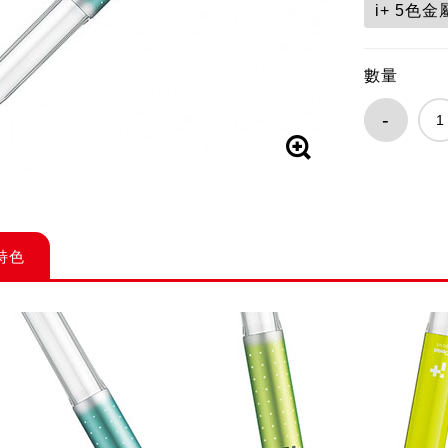
i+ 5色
數量
-
特色