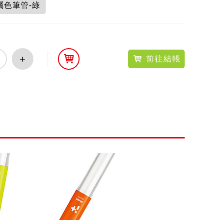
金屬色筆管-綠
+
前往結帳