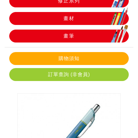
修正系列
畫筆
畫材
畫筆
購物須知
訂單查詢 (非會員)