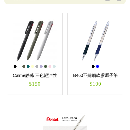
Calme靜暮 三色輕油性
B460不鏽鋼軟膠原子筆
筆-黑+紅+藍
$150
$100