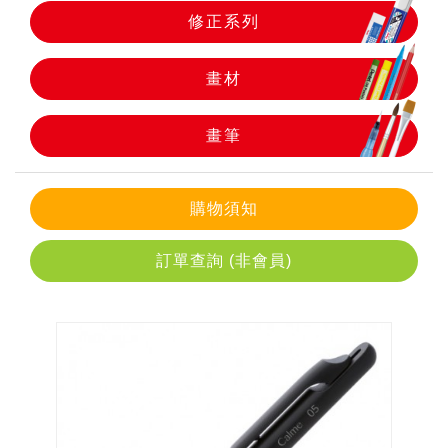
修正系列
畫筆
畫材
畫筆
購物須知
訂單查詢 (非會員)