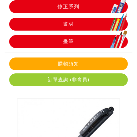
修正系列
畫筆
畫材
畫筆
購物須知
訂單查詢 (非會員)