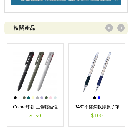
相關產品
Calme靜暮 三色輕油性
B460不鏽鋼軟膠原子筆
筆-黑+紅+藍
$150
$100