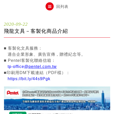
自動鉛筆
回列表
自動鉛筆芯
2020-09-22
飛龍文具－客製化商品介紹
木頭鉛筆
■ 客製化文具服務：
適合企業形象、廣告宣傳，贈禮紀念等。
水性筆
■ Pentel客製化聯絡信箱：
tp-office
@pentel.com.tw
■印刷用DM下載連結（PDF檔）：
油性筆
https://bit.ly/44s9Pgk
修正系列
畫材