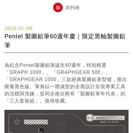
自動鉛筆
回列表
自動鉛筆芯
2026-01-08
Pentel 製圖鉛筆60週年慶｜限定黑軸製圖鉛
木頭鉛筆
筆
為紀念Pentel製圖鉛筆誕生60週年，特別精選
水性筆
「GRAPH 1000」、「GRAPHGEAR 500」、
「GRAPHGEAR 1000」三款經典製圖鉛筆型號，推出
油性筆
限量黑色版。筆身以一體成型的全黑設計呈現專業工具
的沈穩與洗鍊，並同步推出附有「製圖鉛筆年代表」的
「三入套裝組」。值得收藏。
修正系列
畫材