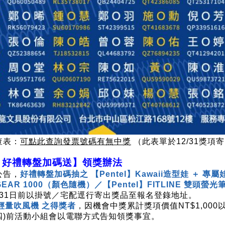
查表：
可點此查詢發票號碼有無中獎
（此表單於12/31獎項
－好禮轉盤加碼送】領獎辦法
公告，
好禮轉盤加碼抽之 【Pentel】Kawaii造型娃 ＋ 專屬
GEAR 1000（顏色隨機）／【Pentel】FITLINE 雙頭
2月31日前以掛號／宅配逕行寄出獎品至報名登錄地址。
】輕量吹風機 之得獎者
，因機會中獎累計獎項價值NT$1,00
3(四)前活動小組會以電聯方式告知領獎事宜。