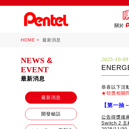
關於
HOME
最新消息
NEWS
&
2025-10-09
ENER
EVENT
最新消息
商品
書寫筆
Ster
恭喜以下活
★領獎相關問題
最新消息
【第一抽
開發秘話
公告得獎後兩週內
Switch 2