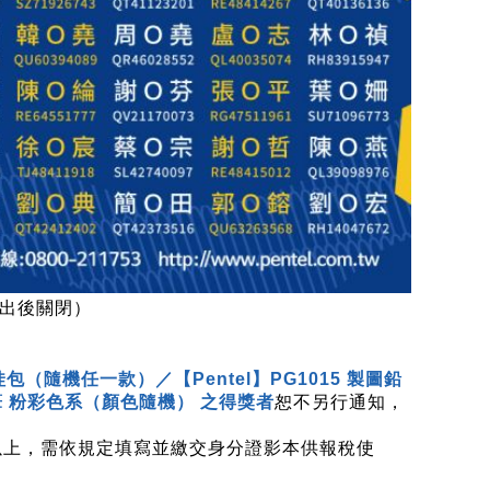
寄出後關閉）
娃包（隨機任一款）／【Pentel】PG1015 製圖鉛
螢光筆 粉彩色系（顏色隨機） 之得獎者
恕不另行通知，
0以上，需依規定填寫並繳交身分證影本供報稅使