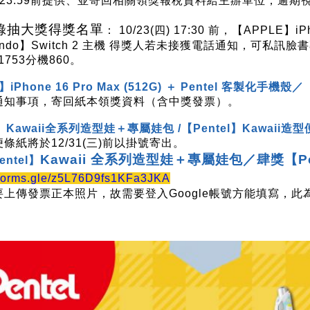
1/30 23:59前提供、並寄回相關領獎報稅資料給主辦單位，逾
錄抽大獎得獎名單
： 10/23(四) 17:30 前，【APPLE】iPh
tendo】Switch 2 主機 得獎人若未接獲電話通知，可私訊
211753分機860。
iPhone 16 Pro Max (512G) ＋ Pentel 客製化手機殼／
通知事項，寄回紙本領獎資料（含中獎發票）。
l】Kawaii全系列造型娃＋專屬娃包 /
【Pentel】Kawaii造
條紙將於12/31(三)前以掛號寄出。
Kawaii 全系列造型娃＋專屬娃包／肆獎【Pe
entel】
//forms.gle/z5L76D9fs1KFa3JKA
上傳發票正本照片，故需要登入Google帳號方能填寫，此為
。