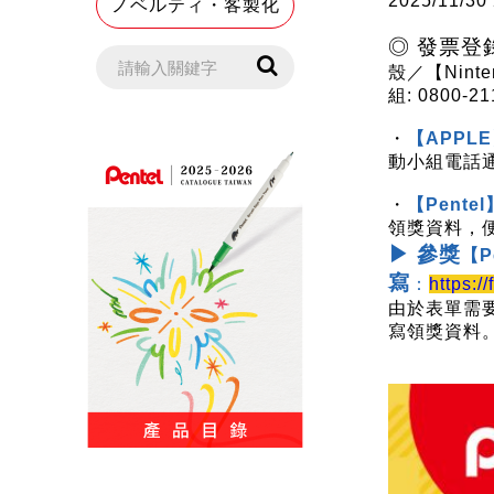
2025/1
ノベルティ・客製化
◎ 發票登
殼／【Nin
組: 0800-
・
【APPLE】
動小組電話
・
【Pente
領獎資料，便
▶ 參獎
【P
寫
：
https:
由於表單需要
寫領獎資料