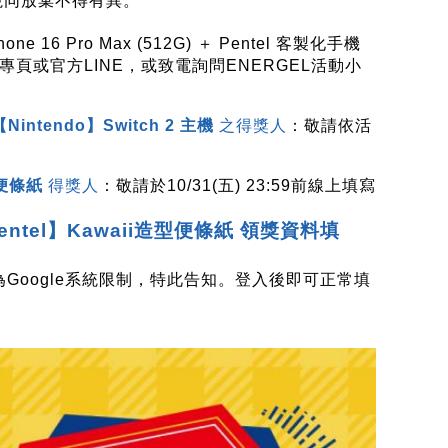
期視同放棄不得有異。
one 16 Pro Max (512G) ＋ Pentel 客製化手機
臉書專頁或官方LINE，或致電詢問ENERGEL活動小
【Nintendo】Switch 2 主機
之得獎人
：敬請依活
型便條紙
得獎人
：敬請於10/31(五) 23:59前線上填寫
ntel】Kawaii造型便條紙 領獎資料填
Google系統限制，特此告知。登入後即可正常填