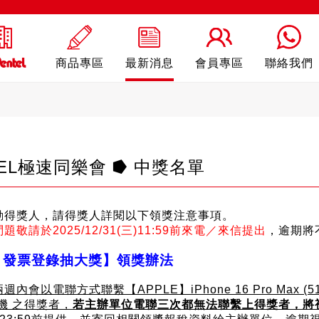
商品專區
最新消息
會員專區
聯絡我們
GEL極速同樂會 ⭓ 中獎名單
ling
自動鉛筆
自動
動得獎人，請得獎人詳閱以下領獎注意事項。
敬請於2025/12/31(三)11:59前來電／來信提出
，逾期將
－發票登錄抽大獎】領獎辦法
會以電聯方式聯繫【APPLE】iPhone 16 Pro Max (512
 主機 之得獎者，
若主辦單位電聯三次都無法聯繫上得獎者，將