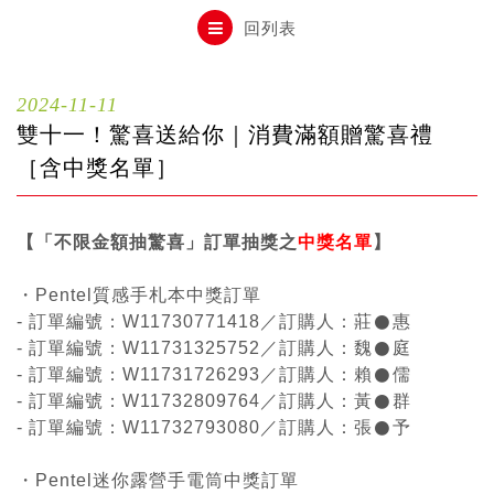
自動鉛筆
回列表
自動鉛筆芯
2024-11-11
雙十一！驚喜送給你｜消費滿額贈驚喜禮
木頭鉛筆
［含中獎名單］
【「不限金額抽驚喜」訂單抽獎之
水性筆
中獎名單
】
・Pentel質感手札本中獎訂單
油性筆
- 訂單編號：W11730771418／訂購人：莊𒊹惠
- 訂單編號：W11731325752／訂購人：魏𒊹庭
- 訂單編號：W11731726293／訂購人：賴𒊹儒
修正系列
- 訂單編號：W11732809764／訂購人：黃𒊹群
- 訂單編號：W11732793080／訂購人：張𒊹予
畫材
・Pentel迷你露營手電筒中獎訂單