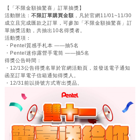
【「不限金額抽驚喜」訂單抽獎】
活動辦法：
不限訂單購買金額
，凡於官網11/01~11/30
成立且完成匯款之訂單，可參加「不限金額抽驚喜」訂
單抽獎活動，共抽出10名得獎者。
活動獎項：
・Pentel質感手札本 ——抽5名
・Pentel迷你露營手電筒 ——抽5名
得獎公告時間：
・12/13公告得獎名單於官網活動頁，並發送電子通知
函至訂單電子信箱通知得獎人。
・12/31前以掛號方式寄出獎品。