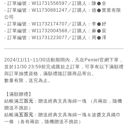
- 訂單編號：W11731556597／訂購人：陳𒊹全
- 訂單編號：W11730881247／訂購人：德𒊹實業有限
畫筆
公司
- 訂單編號：W11732174707／訂購人：李𒊹妤
- 訂單編號：W11732004568／訂購人：麻𒊹宸
- 訂單編號：W11731223077／訂購人：周𒊹澤
2024/11/11~11/30活動期間內，凡在Pentel官網下單，
並於11/30 23:59前完成匯款之訂單，可享有以下滿額禮
與訂單抽獎資格，滿額禮隨訂購商品寄出。
數量有限，送完為止。
【滿額贈禮】
結帳滿
三百元
：贈送經典文具海綿一塊 （共兩款，隨機
贈送不挑款）
結帳滿
五百元
：贈送經典文具海綿一塊＆波醬文具織巾
一條 （各有兩款，隨機贈送不挑款）