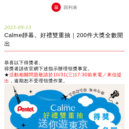
自動鉛筆
回列表
自動鉛筆芯
2023-09-13
Calme靜暮。好禮雙重抽｜200件大獎全數開
木頭鉛筆
出
恭喜以下得獎者。
水性筆
得獎者請依官網下述指示辦理領獎事宜。
★
活動相關問題敬請於10/31(三)17:30前來電／來信提
出
，逾期恕不受理領獎作業。
油性筆
修正系列
畫材