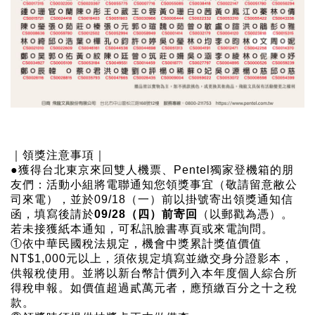
｜領獎注意事項｜
●獲得台北東京來回雙人機票、Pentel獨家登機箱的朋
友們：活動小組將電聯通知您領獎事宜（敬請留意敝公
司來電），並於09/18（一）前以掛號寄出領獎通知信
函，填寫後請於
09/28（四）前寄回
（以郵戳為憑）。
若未接獲紙本通知，可私訊臉書專頁或來電詢問。
①依中華民國稅法規定，機會中獎累計獎值價值
NT$1,000元以上，須依規定填寫並繳交身分證影本，
供報稅使用。並將以新台幣計價列入本年度個人綜合所
得稅申報。如價值超過貳萬元者，應預繳百分之十之稅
款。