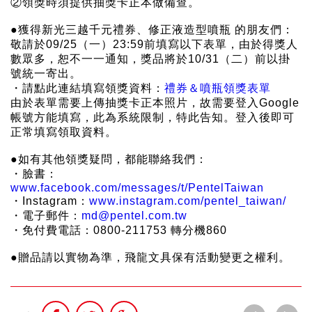
②領獎時須提供抽獎卡正本做備查。
●獲得新光三越千元禮券、修正液造型噴瓶 的朋友們：
敬請於09/25（一）23:59前填寫以下表單，由於得獎人
數眾多，恕不一一通知，獎品將於10/31（二）前以掛
號統一寄出。
・請點此連結填寫領獎資料：
禮券＆噴瓶領獎表單
由於表單需要上傳抽獎卡正本照片，故需要登入Google
帳號方能填寫，此為系統限制，特此告知。登入後即可
正常填寫領取資料。
●如有其他領獎疑問，都能聯絡我們：
・臉書：
www.facebook.com/messages/t/PentelTaiwan
・Instagram：
www.instagram.com/pentel_taiwan/
・電子郵件：
md@pentel.com.tw
・免付費電話：0800-211753 轉分機860
●贈品請以實物為準，飛龍文具保有活動變更之權利。