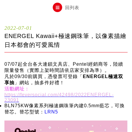
自動鉛筆
回列表
自動鉛筆芯
2022-07-01
ENERGEL Kawaii+極速鋼珠筆，以像素描繪
木頭鉛筆
日本都會的可愛風情
07/07起全台各大連鎖文具店、Pentel經銷商等，陸續
水性筆
限量發售（實際上架時間請依店家安排為準）。
凡於09/30前購買，憑發票可登錄「
ENERGEL極速双
享抽
」網站，抽多件好禮！
油性筆
活動網址：
https://feversocial.com/42498/2022ENERGEL-
23091
BLN75KW像素系列極速鋼珠筆內建0.5mm藍芯，可換
修正系列
替芯。替芯型號：
LRN5
畫材