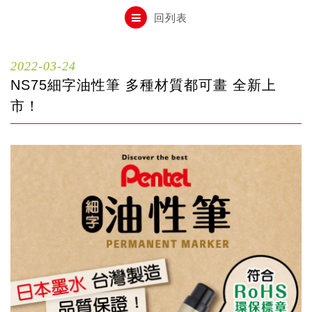
自動鉛筆
回列表
自動鉛筆芯
2022-03-24
NS75細字油性筆 多種材質都可畫 全新上
木頭鉛筆
市！
水性筆
油性筆
修正系列
畫材