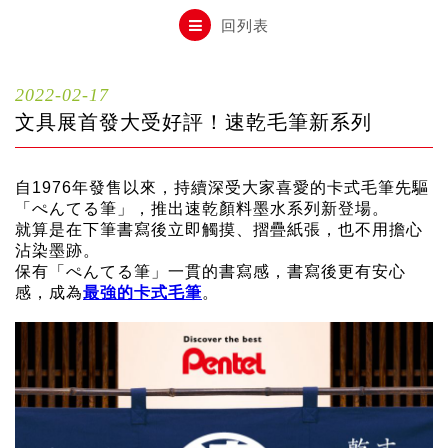
自動鉛筆
回列表
自動鉛筆芯
2022-02-17
文具展首發大受好評！速乾毛筆新系列
木頭鉛筆
自1976年發售以來，持續深受大家喜愛的卡式毛筆先驅
「ぺんてる筆」，推出速乾顏料墨水系列新登場。
水性筆
就算是在下筆書寫後立即觸摸、摺疊紙張，也不用擔心
沾染墨跡。
保有「ぺんてる筆」一貫的書寫感，書寫後更有安心
油性筆
感，成為
最強的卡式毛筆
。
修正系列
畫材