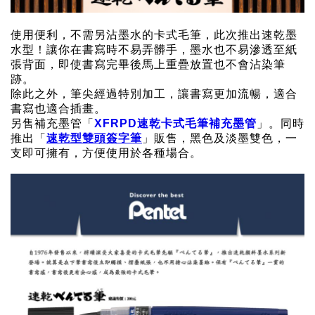
使用便利，不需另沾墨水的卡式毛筆，此次推出速乾墨
水型！讓你在書寫時不易弄髒手，墨水也不易滲透至紙
張背面，即使書寫完畢後馬上重疊放置也不會沾染筆
跡。
除此之外，筆尖經過特別加工，讓書寫更加流暢，適合
書寫也適合插畫。
另售補充墨管「
XFRPD速乾卡式毛筆補充墨管
」。同時
推出「
速乾型雙頭簽字筆
」販售，黑色及淡墨雙色，一
支即可擁有，方便使用於各種場合。