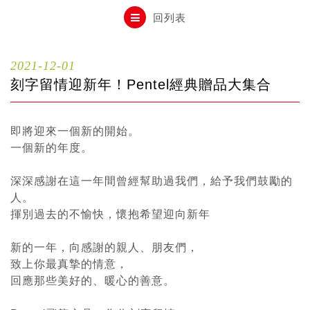
自動鉛筆
回列表
自動鉛筆芯
2021-12-01
刻字留情迎新年！Pentel經典贈品大集合
木頭鉛筆
即將迎來一個新的開始。
一個新的年度。
水性筆
深深感謝在這一年間曾經幫助過我們，給予我們鼓勵的
人。
油性筆
揮別過去的不愉快，懷抱希望迎向新年
新的一年，向感謝的親人、朋友們，
修正系列
致上你最真摯的情意，
回應那些美好的、暖心的善意。
畫材