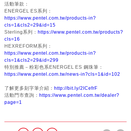
活動筆款：
ENERGEL ES系列：
https://www.pentel.com.tw/products-in?
cls=1&cls2=29&id=15
Sterling系列：
https://www.pentel.com.tw/products?
cls=16
HEXREFORM系列：
https://www.pentel.com.tw/products-in?
cls=1&cls2=29&id=299
特別推薦－粉彩色系ENERGEL ES 鋼珠筆：
https://www.pentel.com.tw/news-in?cls=1&id=102
了解更多刻字筆介紹：
http://bit.ly/2ICefrF
活動門市查詢：
https://www.pentel.com.tw/dealer?
page=1