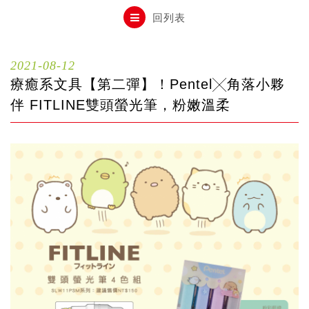
自動鉛筆
回列表
自動鉛筆芯
2021-08-12
療癒系文具【第二彈】！Pentel╳角落小夥
木頭鉛筆
伴 FITLINE雙頭螢光筆，粉嫩溫柔
水性筆
油性筆
修正系列
畫材