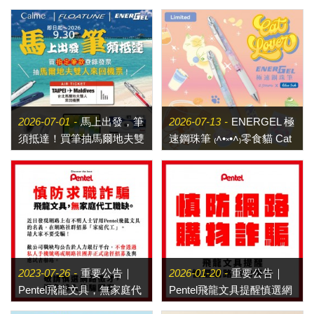
2026-07-01
馬上出發，筆
2026-07-13
ENERGEL 極
須抵達！買筆抽馬爾地夫雙
速鋼珠筆 ₍˄•༝•˄₎零食貓 Cat
人來回機票
Lovers 甜美現身
2023-07-26
重要公告｜
2026-01-20
重要公告｜
Pentel飛龍文具，無家庭代
Pentel飛龍文具提醒慎選網
工職缺
路購物平台