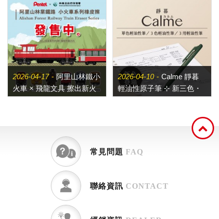
2026-04-17
阿里山林鐵小
2026-04-10
Calme 靜暮
火車 × 飛龍文具 擦出新火
輕油性原子筆 ⊹ 新三色・
花！
個性鮮明的中性色調
常見問題
FAQ
聯絡資訊
CONTACT