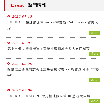
自動鉛筆
Event
熱門情報
2026-07-13
自動鉛筆芯
ENERGEL 極速鋼珠筆 ₍˄•༝•˄₎零食貓 Cat Lovers 甜美現
身
More
木頭鉛筆
2026-07-01
馬上出發，筆須抵達！買筆抽馬爾地夫雙人來回機票
水性筆
More
2026-05-29
油性筆
限量高級金屬替芯盒＆高級金屬擦套 ▸▸ 與質感同行（可刻
字）
More
修正系列
2026-05-08
ENERGEL NATURE 限定極速鋼珠筆 ꕤ 悠遊大自然
More
畫材