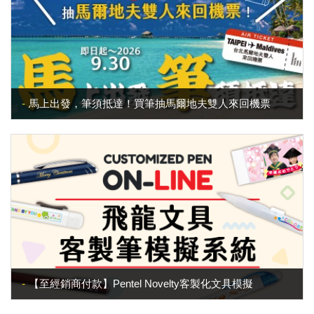
馬上出發，筆須抵達！買筆抽馬爾地夫雙人來回機票
【至經銷商付款】Pentel Novelty客製化文具模擬