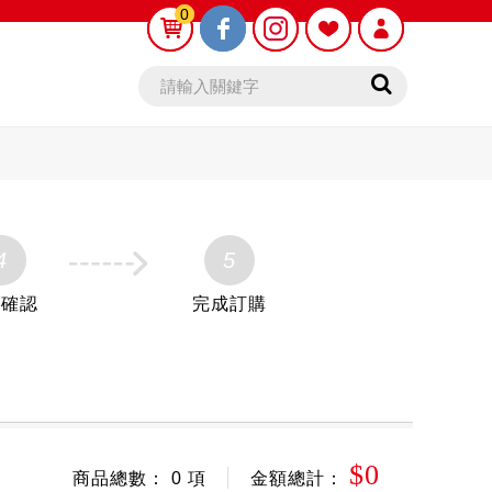
0
0
4
5
料確認
完成訂購
鉛筆
自動鉛筆芯
木頭
$0
商品總數： 0 項
金額總計：