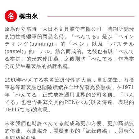
自動鉛筆
名
稱由來
自動鉛筆芯
原為創立當時「大日本文具股份有限公司」時期所開發
的油性粉蠟筆的商品名稱。「ぺんてる」是以「ペイン
ティング(painting)」的「ペン」以及「パステル
木頭鉛筆
(pastel)」的「テル」結合而成的。之後也有以「ぺんて
る本舖」的形式使用過，之後則將「ぺんてる」作為本
公司所生產製品的品牌名稱。
水性筆
1960年ぺんてる簽名筆爆發性的大賣，自動鉛筆、替換
筆芯等新製品也陸陸續續在全世界發光發熱後，在1971
油性筆
年「ぺんてる」正式成為通用世界的公司名稱。「ぺん
てる」也包含書寫文具的PEN(ぺん)以及傳達、表現的
TELL(てる)的意思。
修正系列
未來我們也期許ぺんてる能成為更加方便、更加高品質
的傳達、表達媒介，開發更多的「記錄傳媒」，與時代
畫材
共同發展前進。