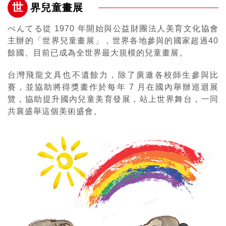
世
界兒童畫展
ぺんてる從 1970 年開始與公益財團法人美育文化協會
主辦的「世界兒童畫展」，世界各地參與的國家超過40
餘國、目前已成為全世界最大規模的兒童畫展。
台灣飛龍文具也不遺餘力，除了廣邀各校師生參與比
賽，並協助將得獎畫作於每年 7 月在國內舉辦巡迴展
覽，協助提升國內兒童美育發展，站上世界舞台，一同
共襄盛舉這個美術盛會。