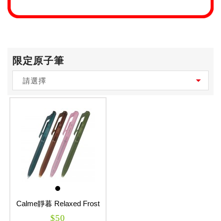
限定原子筆
請選擇
Calme靜暮 Relaxed Frost
Series 單色輕油性筆
$50