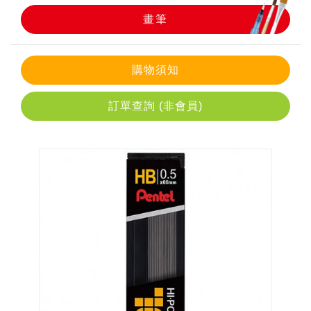
畫筆
畫筆
購物須知
訂單查詢 (非會員)