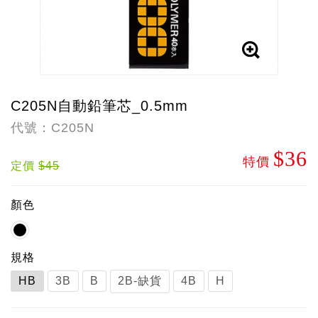
C205N自動鉛筆芯_0.5mm
代號：C205N
$36
特價
定價
$45
顏色
規格
HB
3B
B
2B-缺貨
4B
H